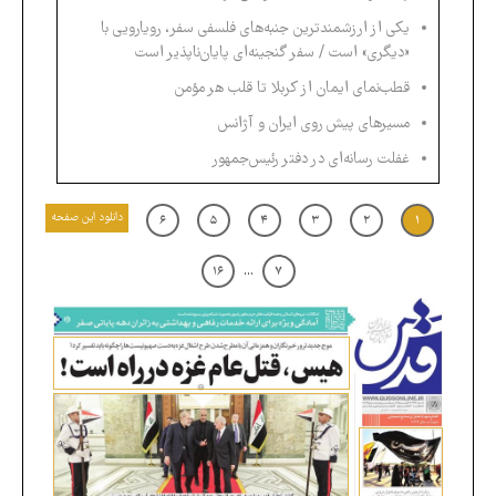
یکی از ارزشمندترین جنبه‌های فلسفی سفر، رویارویی با
«دیگری» است / سفر گنجینه‌ای پایان‌ناپذیر است
قطب‌نمای ایمان از کربلا تا قلب هر مؤمن
مسیرهای پیش روی ایران و آژانس
غفلت رسانه‌ای در دفتر رئیس‌جمهور
دانلود این صفحه
۶
۵
۴
۳
۲
۱
...
۱۶
۷