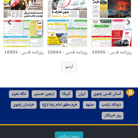
روزنامه قدس - 10995
روزنامه قدس - 10994
روزنامه قدس - 10993
آرشیو
آستان قدس رضوی
ایران
آمریکا
اربعین حسینی
تنگه هرمز
دونالد ترامپ
مشهد
حرم مطهر امام رضا (ع)
خراسان رضوی
روز خبرنگار
نسخه دسکتاپ