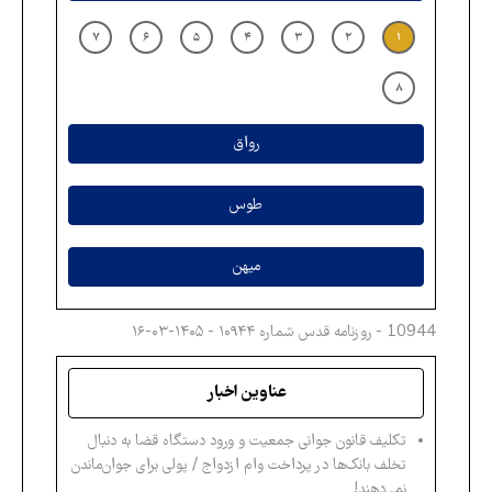
۷
۶
۵
۴
۳
۲
۱
۸
رواق
طوس
میهن
10944 - روزنامه قدس شماره ۱۰۹۴۴ - ۱۴۰۵-۰۳-۱۶
عناوین اخبار
تکلیف قانون جوانی جمعیت و ورود دستگاه قضا به دنبال
تخلف بانک‌ها در پرداخت وام ازدواج / پولی برای جوان‌ماندن
نمی‌دهند!