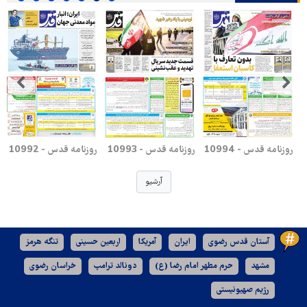
روزنامه قدس - 10994
روزنامه قدس - 10993
روزنامه قدس - 10992
آرشیو
آستان قدس رضوی
ایران
آمریکا
اربعین حسینی
تنگه هرمز
مشهد
حرم مطهر امام رضا (ع)
دونالد ترامپ
خراسان رضوی
رژیم صهیونیستی