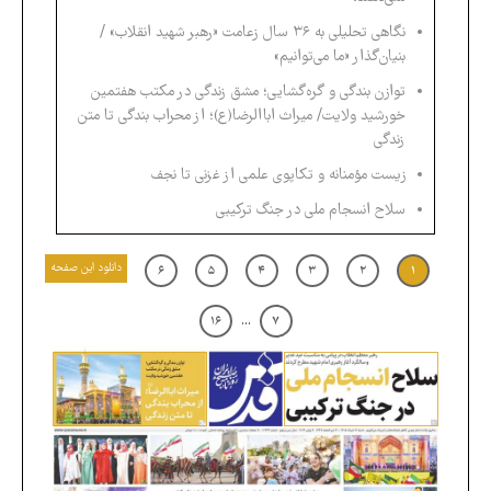
نگاهی تحلیلی به ۳۶ سال زعامت «رهبر شهید انقلاب» /
بنیان‌گذار «ما می‌توانیم»
‏توازن بندگی و گره‌گشایی؛ مشق زندگی در مکتب هفتمین
خورشید ولایت/ ‏‏میراث اباالرضا(ع)؛ از محراب بندگی تا متن
زندگی
زیست مؤمنانه و تکاپوی علمی از غزنی تا نجف
سلاح انسجام ملی در جنگ ترکیبی
دانلود این صفحه
۶
۵
۴
۳
۲
۱
...
۱۶
۷