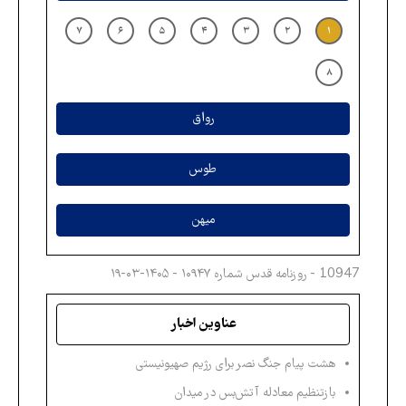
۷
۶
۵
۴
۳
۲
۱
۸
رواق
طوس
میهن
10947 - روزنامه قدس شماره ۱۰۹۴۷ - ۱۴۰۵-۰۳-۱۹
عناوین اخبار
هشت پیام جنگ نصر برای رژیم صهیونیستی
بازتنظیم معادله آتش‌بس در میدان