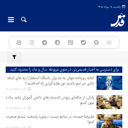
یکشنبه ۱۸ مرداد ۱۴۰۵
برای دسترسی به اخبار قدیمی‌تر، در منوی مربوطه سال و ماه را محدود کنید.
کنایه روزنامه جوان به مدیران باشگاه استقلال/ به جای اینکه
بالای سر تیم باشید تور هلندگردی راه انداختید؟
۱۴۰۴-۰۱-۳۱ ۱۲:۰۷
رادان: از مافیای ربودن اندیشه های دانش آموزان نباید ساده
عبور کنیم
۱۴۰۴-۰۱-۳۱ ۱۲:۰۷
علیرضا خمسه: در شأنم نیست درمورد پایتخت ششم صحبت
کنم!