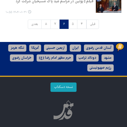
فیلم | پوتین در مراسم عید پاک مسیحیان شرکت کرد
۱۴۰۴-۰۱-۳۱ ۱۰:۵۵
قبلی
۴
۵
۶
۷
۸
بعدی
آستان قدس رضوی
ایران
اربعین حسینی
آمریکا
تنگه هرمز
مشهد
دونالد ترامپ
حرم مطهر امام رضا (ع)
خراسان رضوی
رژیم صهیونیستی
نسخه دسکتاپ