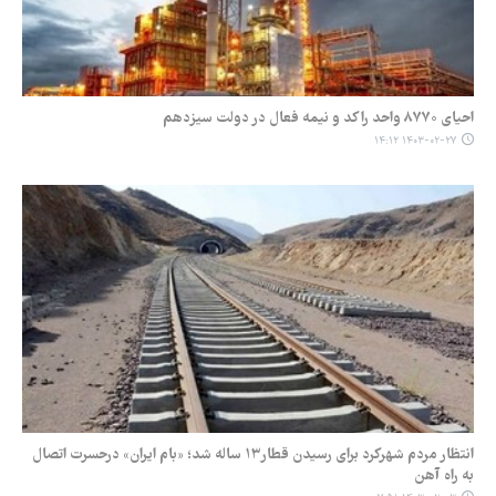
احیای ۸۷۷۰ واحد راکد و نیمه فعال در دولت سیزدهم
۱۴۰۳-۰۲-۲۷ ۱۴:۱۲
انتظار مردم شهرکرد برای رسیدن قطار۱۳ ساله شد؛ «بام ایران» درحسرت اتصال
به راه آهن