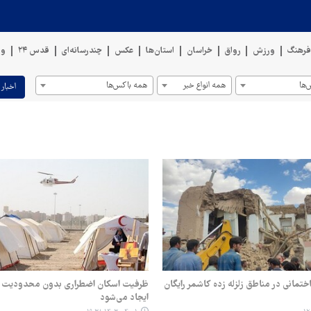
رهنگ
ورزش
رواق
خراسان
استان‌ها
عکس
چندرسانه‌ای
قدس ۲۴
وی
ها
همه انواع خبر
همه باکس‌ها
اخبار 
تمانی در مناطق زلزله زده کاشمر رایگان
ظرفیت اسکان اضطراری بدون محدودیت د
ایجاد می‌شود