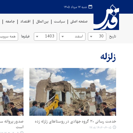
شنبه ۱۷ مرداد ۱۴۰۵
صفحه اصلی
سیاست
بین‌الملل
اقتصاد
جامعه
ف
تاریخ
فیلترها
30
اسفند
1403
همه سرویس‌
زلزله
خدمت رسانی ۲۰ گروه جهادی در روستاهای زلزله زده
صدور پروانه ساخ
است
۱۴۰۳-۰۴-۰۵ ۱۷:۰۸