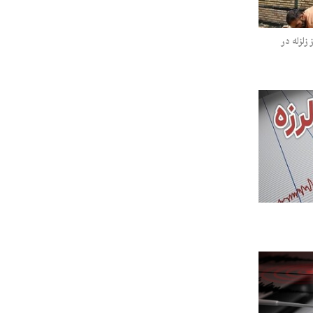
زلزله در