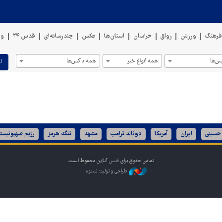
رهنگ
ورزش
رواق
خراسان
استان‌ها
عکس
چندرسانه‌ای
قدس ۲۴
وی
س‌ها
همه انواع خبر
همه باکس‌ها
ا
 حسینی
ایران
آمریکا
دونالد ترامپ
مشهد
تنگه هرمز
رژیم صهیونیست
تمامی حقوق برای
قدس آنلاین
محفوظ است.
طراحی و تولید: نستوه