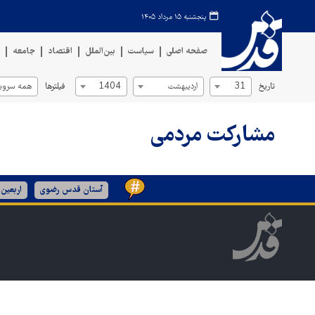
پنجشنبه ۱۵ مرداد ۱۴۰۵
صفحه اصلی
سیاست
بین‌الملل
اقتصاد
جامعه
ف
تاریخ
فیلترها
31
اردیبهشت
1404
همه سروی
مشارکت مردمی
آستان قدس رضوی
اربعین