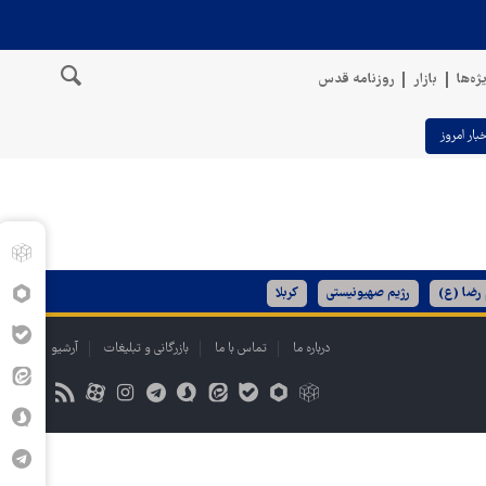
ژه‌ها
بازار
روزنامه قدس
خبار امروز
 رضا (ع)
رژیم صهیونیستی
کربلا
درباره ما
تماس با ما
بازرگانی و تبلیغات
آرشیو