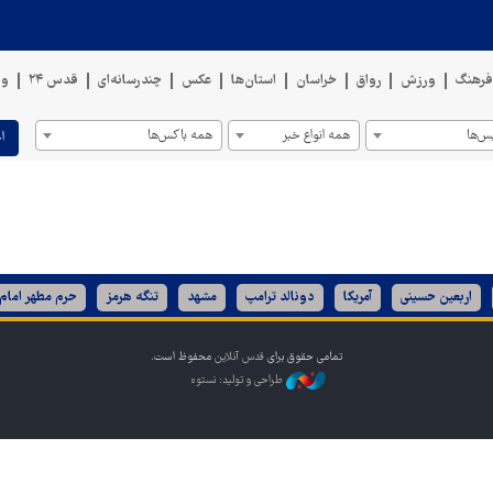
رهنگ
ورزش
رواق
خراسان
استان‌ها
عکس
چندرسانه‌ای
قدس ۲۴
وی
س‌ها
همه انواع خبر
همه باکس‌ها
ا
اربعین حسینی
آمریکا
دونالد ترامپ
مشهد
تنگه هرمز
حرم مطهر امام
تمامی حقوق برای
قدس آنلاین
محفوظ است.
طراحی و تولید: نستوه