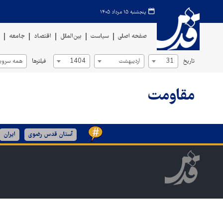
پنجشنبه ۱۵ مرداد ۱۴۰۵
صفحه اصلی
سیاست
بین‌الملل
اقتصاد
جامعه
ف
تاریخ
فیلترها
31
اردیبهشت
1404
همه سروی
مقاومت
آستان قدس رضوی
ایران