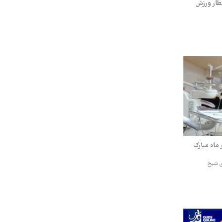
فطار ورزش
 ماه مبارک
ی شیخ