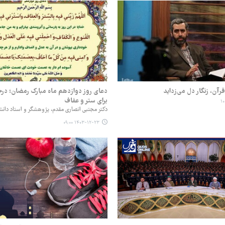
رآن، زنگار دل می‌زداید
دعای روز دوازدهم ماه مبارک رمضان؛ درخ
برای ستر و عفاف
دکتر مجتبی انصاری مقدم، پژوهشگر و استاد دانش
۱۴۰۳-۱۲-۲۳ ۰۹:۰۰