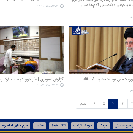
(ع)، خوبی و یکدستی آدم‌ها عیان
۱۴۰۳-۱۲-۲۱ ۱۵:۱۰
سوره شمس توسط حضرت آیت‌الله
گزارش تصویری | نذر خون در ماه مبارک ر
۱۴۰۳-۱۲-۲۱ ۱۲:۰۲
۲
۳
۴
۵
۶
بعدی
ربعین حسینی
آمریکا
دونالد ترامپ
تنگه هرمز
مشهد
حرم مطهر امام رضا 