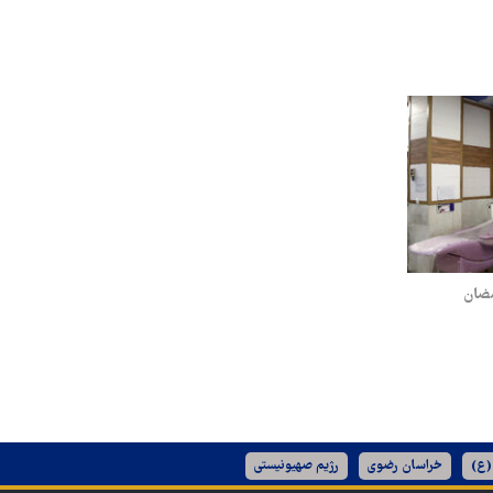
مضان
(ع)
خراسان رضوی
رژیم صهیونیستی