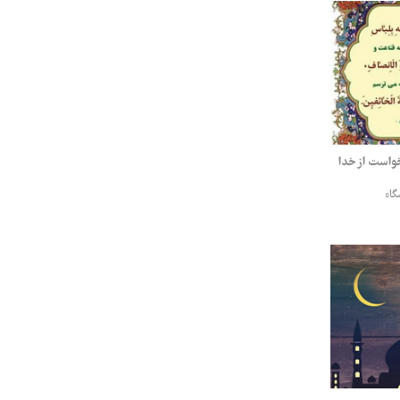
واست از خدا
گاه