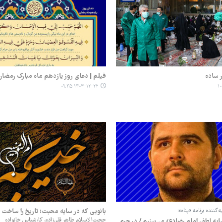
ر ساده
فیلم | دعای روز یازدهم ماه مبارک رمضان
۱۴۰۳-۱۲-۲۲ ۰۹:۴۵
کننده برنامه «پناه»:
بانویی که در سایه محبت؛ تاریخ را ساخت
حجت‌الاسلام طاهر قلی‌زاده، کارشناس خانواده
ایه لطف امام رضا(ع) می‌بینیم / در حرم