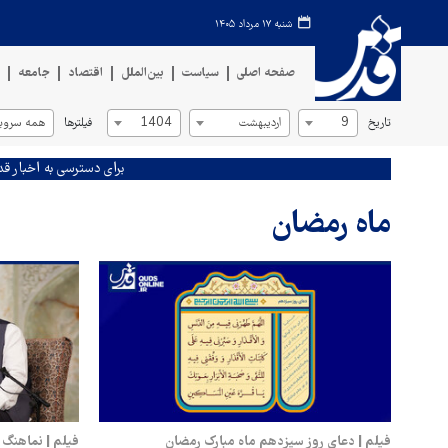
شنبه ۱۷ مرداد ۱۴۰۵
صفحه اصلی
سیاست
بین‌الملل
اقتصاد
جامعه
ف
تاریخ
فیلترها
9
اردیبهشت
1404
همه سروی
برای دسترسی به اخبار قد
ماه رمضان
فیلم | دعای روز سیزدهم ماه مبارک رمضان
فیلم | نماهنگ 