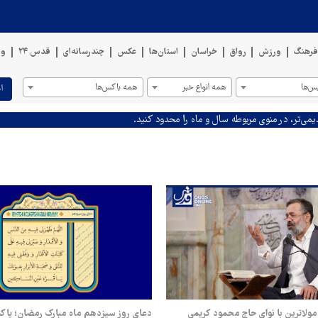
رهنگ
ورزش
رواق
خراسان
استان‌ها
عکس
چندرسانه‌ای
قدس ۲۴
وی
س‌ها
همه انواع خبر
همه باکس‌ها
ا
یمی‌تر، در منوی مربوطه سال و ماه را محدود کنید.
مولاترین با نوای حاج محمود کریمی
دعای روز سیزدهم ماه مبارک رمضان؛ پاکس