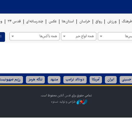
رهنگ
ورزش
رواق
خراسان
استان‌ها
عکس
چندرسانه‌ای
قدس ۲۴
وی
س‌ها
همه انواع خبر
همه باکس‌ها
ا
 حسینی
ایران
آمریکا
دونالد ترامپ
مشهد
تنگه هرمز
رژیم صهیونیست
تمامی حقوق برای
قدس آنلاین
محفوظ است.
طراحی و تولید: نستوه