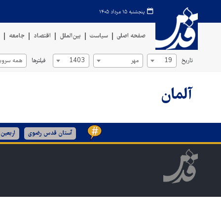
پنجشنبه ۱۵ مرداد ۱۴۰۵
صفحه اصلی
سیاست
بین‌الملل
اقتصاد
جامعه
ف
تاریخ
فیلترها
19
مهر
1403
همه سروی
آلمان
آستان قدس رضوی
اربعین