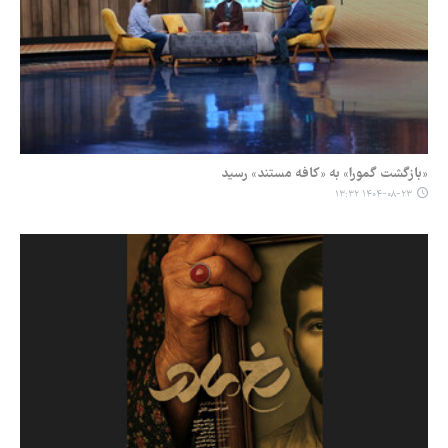
«بازگشت گمورا» به «کافه مستند» رسید
۱۴۰۴-۰۸-۲۳ ۱۳:۳۲