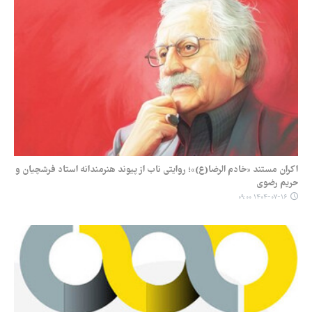
اکران مستند «خادم الرضا(ع)»؛ روایتی ناب از پیوند هنرمندانه استاد فرشچیان و
حریم رضوی
۱۴۰۴-۰۷-۱۶ ۰۹:۰۰