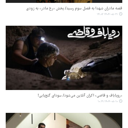
قصه مادران شهدا به فصل سوم رسید/ پخش «رخ مادر» به زودی
۱۴۰۴-۰۸-۲۱ ۱۴:۰۷
«رویاباف و قاضی» اکران آنلاین می‌شود/ سودای گنج‌یابی!
۱۴۰۴-۰۸-۱۰ ۱۰:۲۹