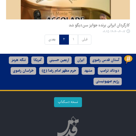
کارگردان ایرانی برنده جوایز سن‌دیگو شد
۱۴۰۴-۰۴-۰۷ ۰۹:۲۵
قبلی
۱
۲
بعدی
آستان قدس رضوی
ایران
اربعین حسینی
آمریکا
تنگه هرمز
دونالد ترامپ
مشهد
حرم مطهر امام رضا (ع)
خراسان رضوی
رژیم صهیونیستی
نسخه دسکتاپ