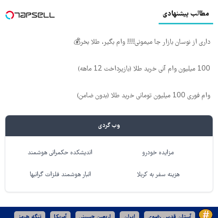
مطالب پیشنهادی
داری از نوسان بازار جا میمونی!!!! وام بگیر، طلا بخر💰
100 میلیون وام آنی خرید طلا (بازپرداخت 12 ماهه)
وام فوری 100 میلیون تومانی خرید طلا (بدون ضامن)
وب گردی
مزایده خودرو
اندیشکده حکمرانی هوشمند
هزینه سفر به کربلا
انبار هوشمند فلزات گرانبها
آستان قدس رضوی
ایران
اربعین حسینی
آمریکا
تنگه هرمز