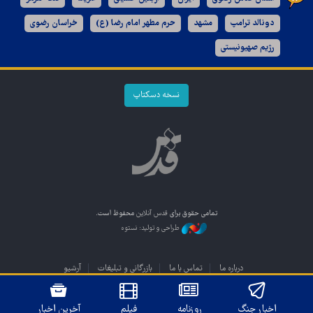
دونالد ترامپ
مشهد
حرم مطهر امام رضا (ع)
خراسان رضوی
رژیم صهیونیستی
نسخه دسکتاپ
تمامی حقوق برای
قدس آنلاین
محفوظ است.
طراحی و تولید: نستوه
درباره ما
تماس با ما
بازرگانی و تبلیغات
آرشیو
اخبار جنگ
روزنامه
فیلم
آخرین اخبار