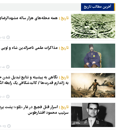
آخرین مطالب تاریخ
تاریخ
همه محله‌های هزار ساله مشهدالرضا(
 ۰۵:۲۰
تاریخ
مذاکرات علمی ناصرالدین‌ شاه و لویی پ
 ۰۶:۴۹
تاریخ
نگاهی به پیشینه و نتایج تبدیل شدن 
به ژاندارم قدرت‌ها / کالبدشکافی یک رابطه ان
 ۰۵:۱۵
تاریخ
اسرار قتل فجیع در غار «تِلو»؛ پشت پر
سرتیپ محمود افشارطوس
۵ ۰۵:۵۷