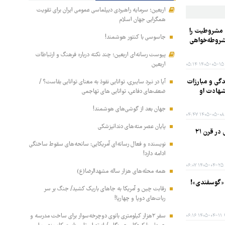
اربعین؛ سرمایه راهبردی دیپلماسی عمومی ایران برای تقویت
همگرایی جهان اسلام
 مشروطیت را
جاسوسی با کنتور هوشمند!
شروطه‌خواهی
پیوست رسانه‌ای اربعین؛ چند نکته درباره فرهنگ و ارتباطات
اربعین
۱۴۰۵-۰۵-۱۵ ۰۵:۱۴
دگی و مبارزات
آیا در نبرد سایبری، توانایی نفوذ به معنای توانایی بقاست؟ /
شهادت او
ضعف‌های دفاعی، توانایی های تهاجمی
جهان بعد از گوشی‌های هوشمند!
۱۴۰۵-۰۵-۰۸ ۰۴:۴۷
پایان عصر مته‌های دندانپزشکی
ر قرن ۲۱
نویسنده و فعال رسانه‌ای آمریکایی: سانحه‌های سقوط ساختگی
ادامه دارد!
۱۴۰۵-۰۴-۲۵ ۰۶:۰۷
همه محله‌های هزار ساله مشهدالرضا(ع)
 «گوسفندی»!
رقابت چین و آمریکا به جاهای باریک کشید/ جنگ بر سر
ربات‌های دوپا و چهارپا!
سفر ۲هزار کیلومتری بانوی دوچرخه‌سوار برای ساخت مدرسه و
۱۴۰۵-۰۴-۱۱ ۰۶:۱۶