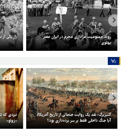
زرگ
روند ممنوعیت عزاداری محرم در ایران عصر
راز یکی از 
پهلوی
راوا
پشت
گتیزبرگ؛ نقد یک روایت جنجالی از تاریخ آمریکا/
نبردی که تا
آیا جنگ داخلی فقط بر سر برده‌داری بود؟
«زولو»