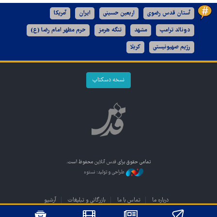
آستان قدس رضوی
اربعین حسینی
ایران
آمریکا
دونالد ترامپ
مشهد
تنگه هرمز
حرم مطهر امام رضا (ع)
رژیم صهیونیستی
کربلا
نسخه دسکتاپ
تمامی حقوق برای
قدس آنلاین
محفوظ است.
طراحی و تولید: نستوه
درباره ما
تماس با ما
بازرگانی و تبلیغات
آرشیو