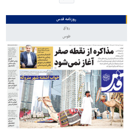
روزنامه قدس
رواق
طوس