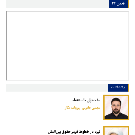
قدس ۲۴
یادداشت
مفت‌بَران «استعفا»
مجتبی خاتونی، روزنامه نگار
نبرد در خطوط قرمز حقوق بین‌الملل