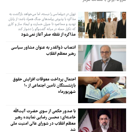
شروط ایرانی با ضمانت هرمز
تهران درِ دیپلماسی را نبسته، اما می‌خواهد بازگشت به
مذاکره با پذیرش پیامدهای جنگ همراه باشد؛ از پایان
تهدید و محاصره تا جبران خسارت و ایجاد ساز و کاری
که تکرار حمله در میانه گفت‌وگو را دشوار کند
مذاکره از نقطه صفر آغاز نمی‌شود
انتصاب ذوالقدر به عنوان مشاور سیاسی
رهبر معظم انقلاب
احتمال پرداخت معوقات افزایش حقوق
بازنشستگان تأمین اجتماعی از ۱۰
شهریورماه
با صدور حکمی از سوی حضرت آیت‌الله
خامنه‌ای؛ محسن رضایی نماینده رهبر
معظم انقلاب در شورای عالی امنیت ملی
شد