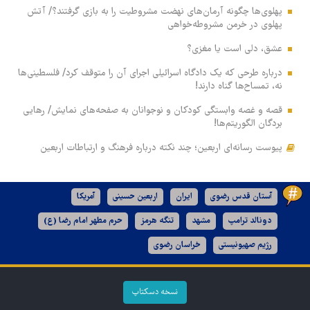
پهلوی‌ها چگونه آرمان‌های نهضت مشروطیت را به بازی گرفتند؟/ آتش
پهلوی در خرمن مشروطه‌خواهی
عشق، دلی است یا مغزی؟
درباره طرحی که یک دادگاه اسرائیلی اجرای آن را متوقف کرد/ فلسطینی‌ها
نه، تمساح‌ها گناه دارند!
قصه و غصه وابستگی کودکان و نوجوانان به صفحه‌های نمایش/ رهایی
بردگان الگوریتم‌ها!
پیوست رسانه‌ای اربعین؛ چند نکته درباره فرهنگ و ارتباطات اربعین
آستان قدس رضوی
ایران
اربعین حسینی
آمریکا
دونالد ترامپ
مشهد
تنگه هرمز
حرم مطهر امام رضا (ع)
رژیم صهیونیستی
خراسان رضوی
نسخه دسکتاپ