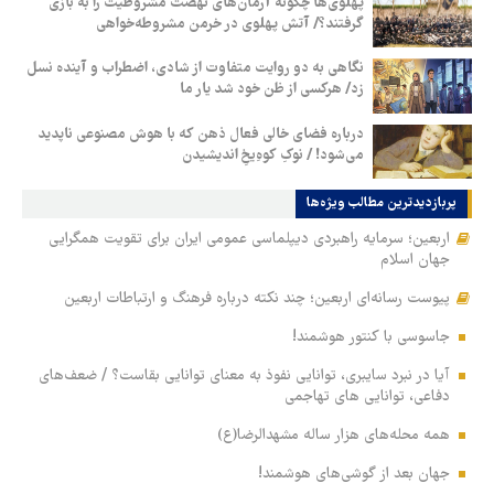
پهلوی‌ها چگونه آرمان‌های نهضت مشروطیت را به بازی
گرفتند؟/ آتش پهلوی در خرمن مشروطه‌خواهی
نگاهی به دو روایت متفاوت از شادی، اضطراب و آینده نسل
زد/ هرکسی از ظن خود شد یار ما
درباره فضای خالی فعال ذهن که با هوش مصنوعی ناپدید
می‌شود! / نوکِ کوهِ‌یخِ اندیشیدن
پربازدیدترین‌ مطالب ویژه‌ها
اربعین؛ سرمایه راهبردی دیپلماسی عمومی ایران برای تقویت همگرایی
جهان اسلام
پیوست رسانه‌ای اربعین؛ چند نکته درباره فرهنگ و ارتباطات اربعین
جاسوسی با کنتور هوشمند!
آیا در نبرد سایبری، توانایی نفوذ به معنای توانایی بقاست؟ / ضعف‌های
دفاعی، توانایی های تهاجمی
همه محله‌های هزار ساله مشهدالرضا(ع)
جهان بعد از گوشی‌های هوشمند!