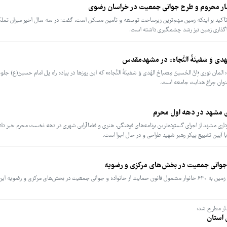
شار محروم و طرح جوانی جمعیت در خراسان رضوی
تأکید بر اینکه زمین مهم‌ترین زیرساخت توسعه و تأمین مسکن است، گفت: در سه سال اخیر میزان تملک
لهُدی وَ سَفینَةُ النَّجاه» در مشهدمقدس
وری «ِانَّ الحُسینَ مِصباحُ الهُدی وَ سَفینَةُ النَّجاه» که این روزها در پیاده‌ راه پل امام حسین(ع) جلو
نوان چراغ هدایت جامعه است.
 مشهد در دهه اول محرم
ری مشهد از اجرای گسترده‌ترین برنامه‌های فرهنگی، هنری و فضاآرایی شهری در دهه نخست محرم خبر دا
آیین تشییع پیکر رهبر شهید طراحی و در حال اجرا است.
مدیر بنیاد مسکن شهرستان مشهد، از تأمین و واگذاری زمین به ۶۳۰ خانوار مشمول قانون حمایت از خانواده و جوانی جمعیت در بخش‌های مرکزی و 
دار مطرح شد:
 استان