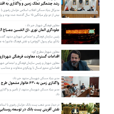
رشد چشمگیر تملک زمین و واگذاری به اق
مدیرکل بنیاد مسکن انقلاب اسلامی خراسان رضوی با 
بیش از دو برابر میانگین ۱۵ سال گذشته شده بوده و واگذاری زمین نیز رشد چشمگیری داشته است.
معاون فرهنگی شهردار خبر داد :
جلوه‌گری المان نوری «اِنَّ الحُسینَ مِصباحُ ا
رئیس سازمان فرهنگی و اجتماعی شهرداری مشهد گفت: المان ن
یادآور پیام رسول اکرم(ص) و نقش فرهنگ عاشورا به ع
معاون شهردار مطرح کرد:
اقدامات گسترده معاونت فرهنگی شهرداری
معاون شهردار و رئیس سازمان فرهنگی و اجتماعی شهردا
فضاسازی محرم امسال با رویکردی متفاوت و متناسب با 
مدیر بنیاد مسکن شهرستان مشهد خبر داد:
واگذاری زمین به ۶۳۰ خانوار مشمول طرح جوانی جمعیت در بخش‌های مرکزی و رضویه
داد.
در دیدار مدیر شعب پست بانک خراسان رضوی با استان
نقش آفرینی پست بانک در توسعه روستایی