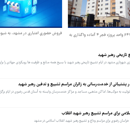
فروش حضوریِ اعتباری در مشهد، به شیوه
اسناد مالکیت ۶۴۳ واحد پروژه فجر ۴ آماده واگذاری به
تاریخی رهبر شهید
شهرداری مشهد در ایام تشییع تاریخی رهبر شهید با بسیج همه منابع و ظرفیت ها رویکردی جهادی را برای
پشتیبانی از خدمت‌رسانی به زائران مراسم تشییع و تدفین رهبر شهید
ولیت به موکب‌ها، اماکن مذهبی، مساجد و مراکز خدمت‌رسان وابسته به آستان قدس رضوی در ایام برگزا
سلامی برای مراسم تشییع رهبر شهید انقلاب
 خراسان رضوی برای مراسم وداع و تشییع رهبر شهید انقلاب اسلامی در مشهد