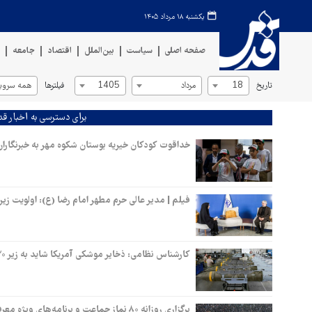
یکشنبه ۱۸ مرداد ۱۴۰۵
صفحه اصلی
سیاست
بین‌الملل
اقتصاد
جامعه
ف
تاریخ
فیلترها
18
مرداد
1405
همه سروی
برای دسترسی به اخبار قد
خداقوت کودکان خیریه بوستان شکوه مهر به خبرنگارا
فیلم | مدیر عالی حرم مطهر امام رضا (ع): اولویت 
کارشناس نظامی: ذخایر موشکی آمریکا شاید به زیر ۲۰ درصد رسیده باشد
برگزاری روزانه ۸۰ نماز جماعت و برنامه‌های ویژه معرفتی در حرم رضوی