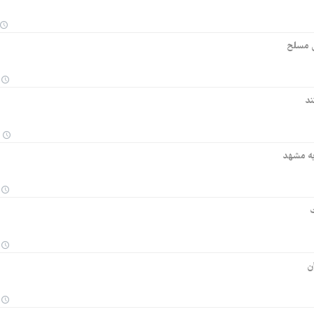
ی مسلح
ن