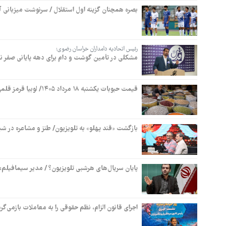
بصره همچنان گزینه اول استقلال / سرنوشت میزبانی آب
رئیس اتحادیه دامداران خراسان رضوی:
مشکلی در تأمین گوشت و دام برای دهه پایانی صفر نداریم / افزایش ۴۰۰ برابری قب
قیمت حبوبات یکشنبه ۱۸ مرداد ۱۴۰۵/ لوبیا قرمز قلمی ۳۵۵ هزار تومان شد
بازگشت «قند پهلو» به تلویزیون/ طنز و مشاعره در ش
پایان سریال‌های هرشبی تلویزیون؟ / مدیر سیمافیلم: پخش ۳۰ شب پشت‌سرهم دیگر 
اجرای قانون الزام، نظم حقوقی را به معاملات بازمی‌گرد