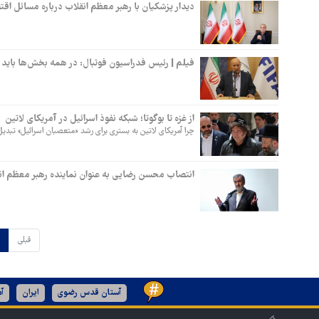
دیدار پزشکیان با رهبر معظم انقلاب درباره مسائل اق
فیلم | رئیس فدراسیون فوتبال: در همه بخش‌ها باید
از غزه تا بوگوتا؛ شبکه نفوذ اسرائیل در آمریکای لاتین
چرا آمریکای لاتین به بستری برای رشد «متعصبان اسرائیل» تبدی
انتصاب محسن رضایی به عنوان نماینده رهبر معظم ان
قبلی
آستان قدس رضوی
ایران
آم