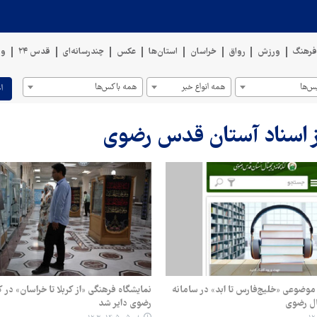
رهنگ
ورزش
رواق
خراسان
استان‌ها
عکس
چندرسانه‌ای
قدس ۲۴
وی
س‌ها
همه انواع خبر
همه باکس‌ها
ا
کز اسناد آستان قدس رضوی
اه موضوعی «خلیج‌فارس تا ابد» در سامانه
نمایشگاه فرهنگی «از کربلا تا خراسان» در ک
ال رضوی
رضوی دایر شد