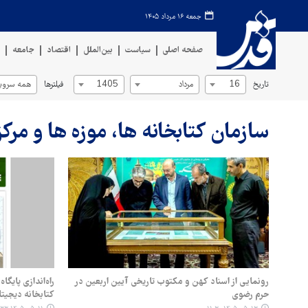
جمعه ۱۶ مرداد ۱۴۰۵
صفحه اصلی
سیاست
بین‌الملل
اقتصاد
جامعه
ف
تاریخ
فیلترها
16
مرداد
1405
همه سروی
سازمان کتابخانه ها، موزه ها و مر
رونمایی از اسناد کهن و مکتوب تاریخی آیین اربعین در
راه‌اندازی پایگ
حرم رضوی
کتابخانه دیجیت