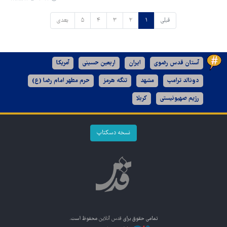
قبلی
۱
۲
۳
۴
۵
بعدی
آستان قدس رضوی
ایران
اربعین حسینی
آمریکا
دونالد ترامپ
مشهد
تنگه هرمز
حرم مطهر امام رضا (ع)
رژیم صهیونیستی
کربلا
نسخه دسکتاپ
تمامی حقوق برای
قدس آنلاین
محفوظ است.