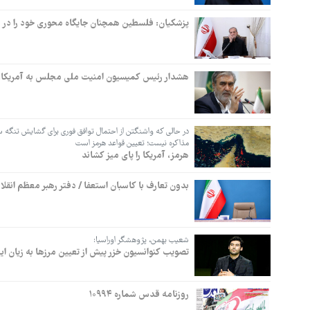
پزشکیان: فلسطین همچنان جایگاه محوری خود را در 
هشدار رئیس کمیسیون امنیت ملی مجلس به آمریکا: دور
در حالی که واشنگتن از احتمال توافق فوری برای گشایش تنگه س
مذاکره نیست؛ تعیین قواعد هرمز است
هرمز، آمریکا را پای میز کشاند
بدون تعارف با کاسبان استعفا / دفتر رهبر معظم انقلا
شعیب بهمن، پژوهشگر اوراسیا:
تصویب کنوانسیون خزر پیش از تعیین مرزها به زیان 
روزنامه قدس شماره ۱۰۹۹۴