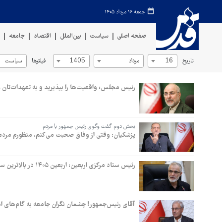
جمعه ۱۶ مرداد ۱۴۰۵
صفحه اصلی
سیاست
بین‌الملل
اقتصاد
جامعه
ف
تاریخ
فیلترها
16
مرداد
1405
سیاست
رئیس مجلس: واقعیت‌ها را بپذیرید و به تعهدات‌تان 
بخش دوم گفت وگوی رئیس جمهور با مردم
پزشکیان: وقتی از وفاق صحبت می‌کنم، منظورم مردم ه
رئیس ستاد مرکزی اربعین: اربعین ۱۴۰۵ در بالاترین سطح امنیت برگزار شد
آقای رئیس‌جمهور! چشمان نگران جامعه به گام‌های 