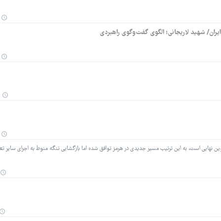
یران/ شهید لاریجانی؛ الگوی گفت‌وگوی راهبردی
وین نهایی است، به این ترتیب مسیر جدیدی در هرمز توافق شده اما بازگشایی تنگه منوط به اجرای سایر تع