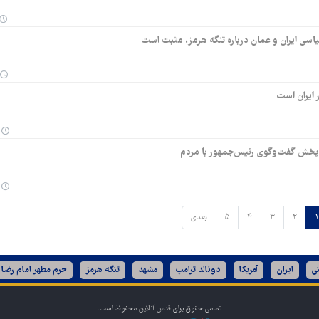
سی ایران و عمان درباره تنگه هرمز، مثبت است
 ایران است
ه پخش گفت‌وگوی رئیس‌جمهور با مردم
۱
۲
۳
۴
۵
بعدی
ی
ایران
آمریکا
دونالد ترامپ
مشهد
تنگه هرمز
حرم مطهر امام رضا 
تمامی حقوق برای
قدس آنلاین
محفوظ است.