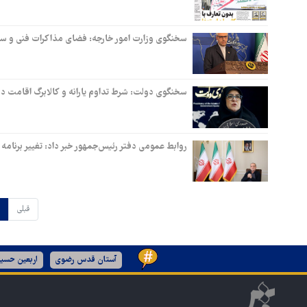
سخنگوی وزارت امور خارجه: فضای مذاکرات فنی و سیا
سخنگوی دولت: شرط تداوم یارانه و کالابرگ اقامت در
روابط عمومی دفتر رئیس‌جمهور خبر داد: تغییر برنام
قبلی
آستان قدس رضوی
اربعین حسین