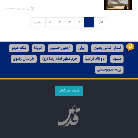
۱۴۰۵-۰۵-۰۷ ۱۳:۳۱
قبلی
۱
۲
۳
۴
۵
بعدی
آستان قدس رضوی
ایران
اربعین حسینی
آمریکا
تنگه هرمز
مشهد
دونالد ترامپ
حرم مطهر امام رضا (ع)
خراسان رضوی
رژیم صهیونیستی
نسخه دسکتاپ