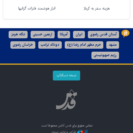
هزینه سفر به کربلا
انبار هوشمند فلزات گرانبها
آستان قدس رضوی
ایران
آمریکا
اربعین حسینی
تنگه هرمز
مشهد
حرم مطهر امام رضا (ع)
دونالد ترامپ
خراسان رضوی
رژیم صهیونیستی
نسخه دسکتاپ
تمامی حقوق برای
قدس آنلاین
محفوظ است.
طراحی و تولید: نستوه