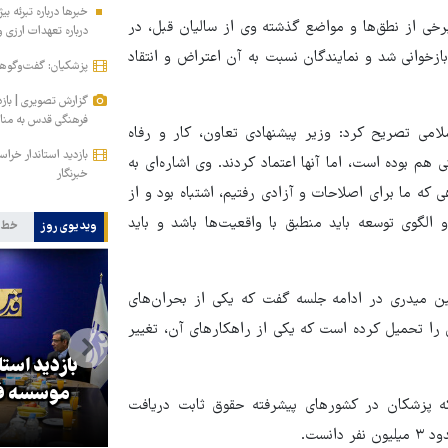
خی از نطق‌ها و مواضع گذشته وی از سالیان قبل، در
درباره تعهدات ارزی
وانی شد و نمایندگان نسبت به آن اعتراض و انتقاد
پزشکیان: گفت‌وگوها 
گزارش تصویری | باز
فرهنگی قدس به مناس
 تصریح کرد: وزیر پیشنهادی تعاون، کار و رفاه
بازدید استاندار خر
 هم بوده است، اما آنها اعتماد کردند. وی اشاره‌ای به
خبرنگار
که ما برای اصلاحات و آزادی رفتیم، اشتباه بود و از
لگوی توسعه باید منطبق با واقعیت‌ها باشد و باید
ویدیوی روز
خط 
ن میدری در ادامه جلسه گفت که یکی از بحران‌های
 را تحمیل کرده است که یکی از راهکارهای آن، تغییر
بازدید است
کا
پزشکیان: گفت‌وگوها آمریکا را
موسسه فر
 که پزشکان در کشورهای پیشرفته حقوق ثابت دریافت
مجبور به همراهی کرد
نست.