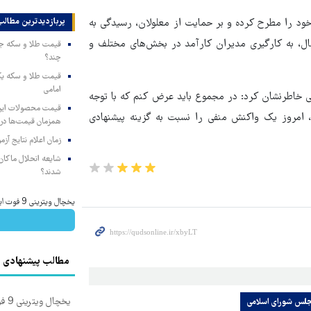
د را مطرح کرده و بر حمایت از معلولان، رسیدگی به
پربازدیدترین‌ مطالب
ل، به
کارگیری
مدیران کارآمد در بخش‌های مختلف و
چند؟
امامی
اطرنشان کرد: در مجموع باید عرض کنم که با توجه
امروز یک واکنش منفی را نسبت به گزینه پیشنهادی
همزمان قیمت‌ها در ب
زمان اعلام نتایج آ
شایعه انحلال ماکان‌ب
شدند؟
یخچال ویترینی 9 فوت ایستکول (جدید)
مطالب پیشنهادی
یخچال ویترینی 9 فوت ایستکول (جدید)
لس شورای اسلامی