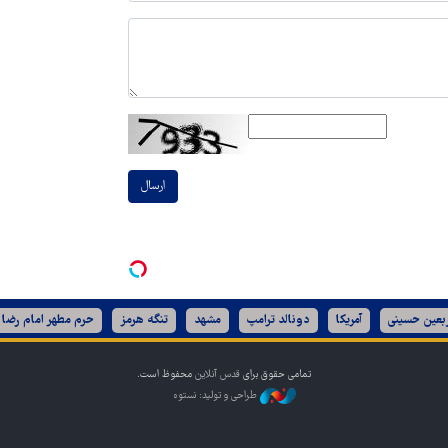
ارسال
ربعین حسینی
آمریکا
دونالد ترامپ
مشهد
تنگه هرمز
حرم مطهر امام رضا 
تمامی حقوق برای
قدس آنلاین
محفوظ است.
طراحی و تولید: نستوه