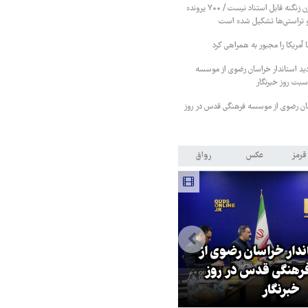
خبرها درباره تبرئه بیژن زنگنه قابل استناد نیست / ۷۰۰ پرونده
 و تراستی‌ها تشکیل شده است
آمریکا را مجبور به همراهی کرد
دید استاندار خراسان رضوی از موسسه
بت روز خبرنگار
اسان رضوی از موسسه فرهنگی قدس در روز
قرمز
عکس
رواق
اندار خراسان رضوی از
بازگشایی تنگه هرمز منوط به
هنگی قدس در روز
پذیرش شروط ایران از سوی آمریک
خبرنگار
است