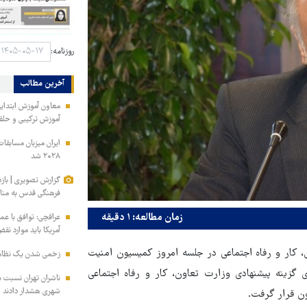
روزنامه:
آخرین مطالب
معاون آموزش ابتدای
آموزش ترکیبی و حلق
۲۰۲۸ شد
گزارش تصویری | باز
فرهنگی قدس به مناس
زمان مطالعه: ۱ دقیقه
عراقچی: توافق با عم
آمریکا باید موارد نق
، کار و رفاه اجتماعی در جلسه امروز کمیسیون امنیت
زخمی‌ شدن یک نظام
زینه پیشنهادی وزارت تعاون، کار و رفاه اجتماعی
ناشران تهران نسبت ب
شهری هشدار دادند
ن قرار گرفت.