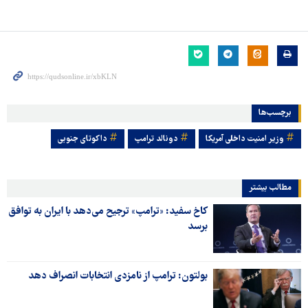
برچسب‌ها
وزیر امنیت داخلی آمریکا
دونالد ترامپ
داکوتای جنوبی
مطالب بیشتر
کاخ سفید: «ترامپ» ترجیح می‌دهد با ایران به توافق
برسد
بولتون: ترامپ از نامزدی انتخابات انصراف دهد