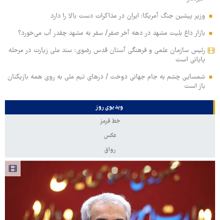
وزیر پیشین جنگ آمریکا: ایران در مذاکرات دست بالا را دارد
بازار داغ بلیت مشهد در دهه آخر صفر/ سفر به مشهد چقدر آب می‌خورد؟
رئیس سازمان علمی و فرهنگی آستان قدس رضوی: سند ملی زیارت در مرحله
پایانی است
شمسایی چشم به جام جهانی دوخت / درهای تیم ملی به روی همه بازیکنان
باز است
ویدیوی روز
خط قرمز
عکس
رواق