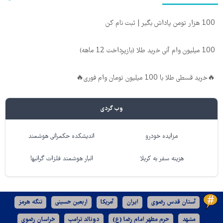
100 هزار تومن پاداش بگیر | ثبت نام کن
100 میلیون وام آنی خرید طلا (بازپرداخت 12 ماهه)
🔥خرید قسطی طلا با 100 میلیون تومان وام فوری🔥
وب گردی
مزایده خودرو
اندیشکده حکمرانی هوشمند
هزینه سفر به کربلا
انبار هوشمند فلزات گرانبها
آستان قدس رضوی
ایران
آمریکا
اربعین حسینی
تنگه هرمز
مشهد
حرم مطهر امام رضا (ع)
دونالد ترامپ
خراسان رضوی