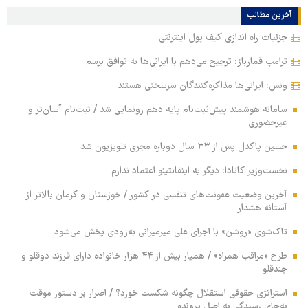
آخرین مطالب
جزئیات راه اندازی کیف پول اینترنتی
ترامپ قمارباز: ترجیح می‌دهم با ایرانی‌ها به توافق برسم
ونس: ایرانی‌ها مذاکره‌کنندگان سرسختی هستند
سامانه هوشمند پیش‌ثبت‌نام پایه دهم رونمایی شد / ثبت‌نام آسان‌تر و
غیرحضوری
حسین پاکدل پس از ۳۳ سال دوباره مجری تلویزیون شد
نخست‌وزیر کانادا: دیگر به اینفانتینو اعتماد ندارم
آخرین وضعیت عفونت‌های تنفسی در کشور / خوزستان و کرمان بالاتر از
آستانه هشدار
تاک‌شوی «روشن» با اجرای علی میرمیرانی به‌زودی پخش می‌شود
طرح «مراقب همراه» / همیار بیش از ۴۴ هزار خانواده دارای فرزند دوقلو و
چندقلو
استراتژی حقوقی استقلال چگونه شکست خورد؟ / اصرار بر دستور موقت
به‌جای رسیدگی به اصل پرونده