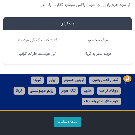
از سود هیچ بازاری جا نمون! باکس سرمایه گذاری آبان تتر
وب گردی
مزایده خودرو
اندیشکده حکمرانی هوشمند
هزینه سفر به کربلا
انبار هوشمند فلزات گرانبها
آستان قدس رضوی
اربعین حسینی
ایران
آمریکا
دونالد ترامپ
مشهد
تنگه هرمز
رژیم صهیونیستی
کربلا
حرم مطهر امام رضا (ع)
نسخه دسکتاپ