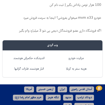
100 هزار تومن پاداش بگیر | ثبت نام کن
خودرو mvm x33 میخوای بفروشی؟ اینجا به سرعت فروش میره
اگه فروشگاه داری عضو فروشندگان دیجی پی شو 3 میلیارد وام بگیر
وب گردی
مزایده خودرو
اندیشکده حکمرانی هوشمند
هزینه سفر به کربلا
انبار هوشمند فلزات گرانبها
آستان قدس رضوی
ایران
اربعین حسینی
آمریکا
دونالد ترامپ
مشهد
تنگه هرمز
حرم مطهر امام رضا (ع)