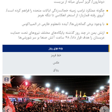
دوغارون/ گریز آسیای میانه از بن‌بست
چگونه عملکرد ترامپ زمینه خجالت‌زدگی ایالات متحده را فراهم کرده است/
آبروی رفته قمارباز؛ از استخر انعکاسی تا تنگه هرمز
با وجود برخی گمانه‌زنی‌ها/ آینده نامعلوم طارمی در المپیاکوس
ارتش یمن در چند روز گذشته پایگاه‌های مختلف نیروهای تحت حمایت
عربستان را هدف قرار داد/ ۴۸ ساعت آتش صنعا بر سر شورشی‌ها
ویدیوی روز
خط قرمز
عکس
رواق