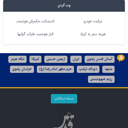
وب گردی
مزایده خودرو
اندیشکده حکمرانی هوشمند
هزینه سفر به کربلا
انبار هوشمند فلزات گرانبها
آستان قدس رضوی
ایران
اربعین حسینی
آمریکا
تنگه هرمز
مشهد
دونالد ترامپ
حرم مطهر امام رضا (ع)
خراسان رضوی
رژیم صهیونیستی
نسخه دسکتاپ