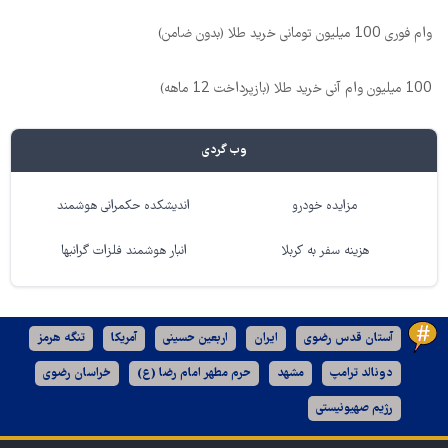
وام فوری 100 میلیون تومانی خرید طلا (بدون ضامن)
100 میلیون وام آنی خرید طلا (بازپرداخت 12 ماهه)
وب گردی
مزایده خودرو
اندیشکده حکمرانی هوشمند
هزینه سفر به کربلا
انبار هوشمند فلزات گرانبها
آستان قدس رضوی
ایران
اربعین حسینی
آمریکا
تنگه هرمز
دونالد ترامپ
مشهد
حرم مطهر امام رضا (ع)
خراسان رضوی
رژیم صهیونیستی