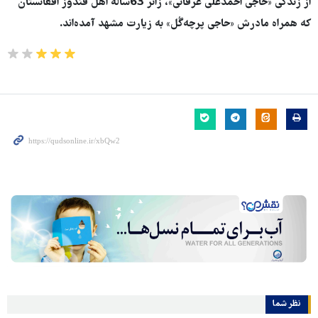
از زندگی «حاجی احمدعلی عرفانی»، زائر 63ساله اهل قُندوز افغانستان
که همراه مادرش «حاجی پرچه‌گُل» به زیارت مشهد آمده‌اند.
نظر شما