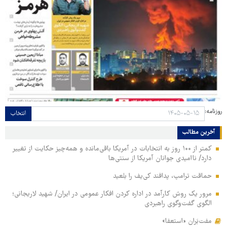
روزنامه:
انتخاب
آخرین مطالب
کمتر از ۱۰۰ روز به انتخابات در آمریکا باقی‌مانده و همه‌چیز حکایت از تغییر
دارد/ ناامیدی جوانان آمریکا از سنتی‌ها
حماقت ترامپ، پدافند کی‌یف را بلعید
مرور یک روش کارآمد در اداره کردن افکار عمومی در ایران/ شهید لاریجانی؛
الگوی گفت‌وگوی راهبردی
مفت‌بَران «استعفا»