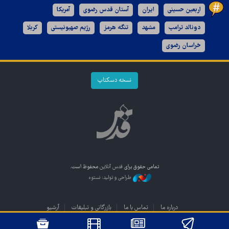
اربعین حسینی
ایران
آستان قدس رضوی
آمریکا
دونالد ترامپ
مشهد
تنگه هرمز
رژیم صهیونیستی
کربلا
خراسان رضوی
نسخه دسکتاپ
تمامی حقوق برای
قدس آنلاین
محفوظ است.
طراحی و تولید: نستوه
درباره ما
تماس با ما
بازرگانی و تبلیغات
آرشیو