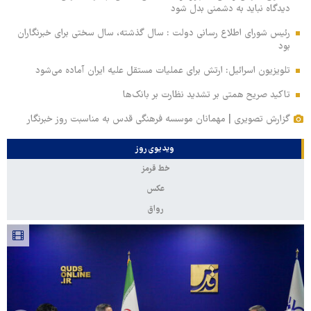
دیدگاه نباید به دشمنی بدل شود
رئیس شورای اطلاع رسانی دولت : سال گذشته، سال سختی برای خبرنگاران
بود
تلویزیون اسرائیل: ارتش برای عملیات مستقل علیه ایران آماده می‌شود
تاکید صریح همتی بر تشدید نظارت بر بانک‌ها
گزارش تصویری | مهمانان موسسه فرهنگی قدس به مناسبت روز خبرنگار
ویدیوی روز
خط قرمز
عکس
رواق