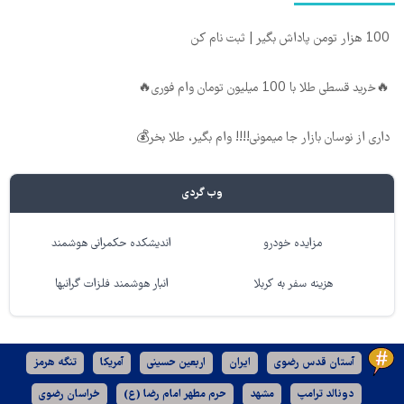
100 هزار تومن پاداش بگیر | ثبت نام کن
🔥خرید قسطی طلا با 100 میلیون تومان وام فوری🔥
داری از نوسان بازار جا میمونی!!!! وام بگیر، طلا بخر💰
وب گردی
مزایده خودرو
اندیشکده حکمرانی هوشمند
هزینه سفر به کربلا
انبار هوشمند فلزات گرانبها
آستان قدس رضوی
ایران
اربعین حسینی
آمریکا
تنگه هرمز
دونالد ترامپ
مشهد
حرم مطهر امام رضا (ع)
خراسان رضوی