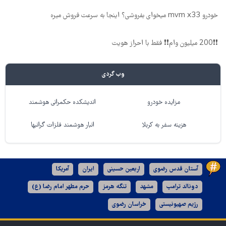
خودرو mvm x33 میخوای بفروشی؟ اینجا به سرعت فروش میره
❗❗200 میلیون وام❗❗ فقط با احراز هویت
وب گردی
مزایده خودرو
اندیشکده حکمرانی هوشمند
هزینه سفر به کربلا
انبار هوشمند فلزات گرانبها
آستان قدس رضوی
اربعین حسینی
ایران
آمریکا
دونالد ترامپ
مشهد
تنگه هرمز
حرم مطهر امام رضا (ع)
رژیم صهیونیستی
خراسان رضوی