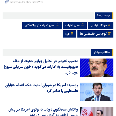
برچسب‌ها
دونالد ترامپ
سفیر امارات
سفیر امارات در واشنگتن
کوچاندن فلسطینی ها
غزه
مطالب بیشتر
مصیب نعیمی در تحلیل چرایی دعوت از مقام
صهیونیست به امارات می‌گوید / خون شریکی شیوخ
عرب در…
روسیه: آمریکا در شورای امنیت حکم اعدام هزاران
فلسطینی را صادر کرد
واکنش سخنگوی دولت به وتوی آمریکا در پیش
نویس قطعنامه آتش بس در غزه