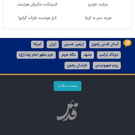
مزایده خودرو
اندیشکده حکمرانی هوشمند
هزینه سفر به کربلا
انبار هوشمند فلزات گرانبها
آستان قدس رضوی
اربعین حسینی
ایران
آمریکا
دونالد ترامپ
مشهد
تنگه هرمز
حرم مطهر امام رضا (ع)
رژیم صهیونیستی
خراسان رضوی
نسخه دسکتاپ