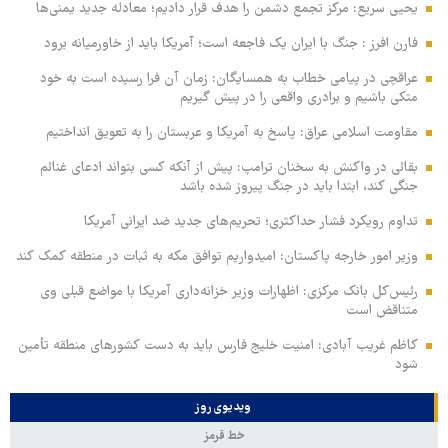
یحیی سریع: مرکز تجمع دشمن را هدف قرار دادیم؛ معادله جدید یمنی‌ها
فارن افرز : جنگ با ایران یک فاجعه است؛ آمریکا باید از خاورمیانه برود
عراقچی در پیامی خطاب به همسایگان: زمان آن فرا رسیده است به خود
متکی باشیم و برادری واقعی را در پیش گیریم
مقاومت اسلامی عراق: پاسخ به آمریکا و عربستان را به تعویق انداختیم
بقائی در واکنش به سخنان ترامپ: پیش از آنکه کسی بتواند ادعای غنائم
جنگی کند، ابتدا باید در جنگ پیروز شده باشد
تداوم رویکرد فشار حداکثری؛ تحریم‌های جدید ضد ایرانی آمریکا
وزیر امور خارجه پاکستان: امیدواریم توافق مکه به ثبات در منطقه کمک کند
رئیس‌کل بانک مرکزی: اظهارات وزیر خزانه‌داری آمریکا با مواضع قبلی وی
متناقض است
کاظم غریب آبادی: امنیت خلیج فارس باید به دست کشورهای منطقه تأمین
شود
ویدیوی روز
خط قرمز