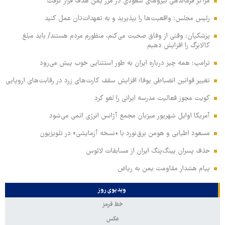
مراکز فرماندهی نیروهای سعودی در مرز یمن هدف قرار گرفت
رئیس مجلس: واقعیت‌ها را بپذیرید و به تعهدات‌تان عمل کنید
پزشکیان: وقتی از وفاق صحبت می‌کنم، منظورم مردم هستند/ باید مبلغ
کالابرگ را افزایش دهیم
ترامپ: همه چیز درباره ایران به طور استثنایی خوب پیش می‌رود
تغییر قوانین انضباطی یوفا؛ افزایش سقف کارت‌های زرد در رقابت‌های اروپایی
کویت مجوز فعالیت مدرسه ایرانی را لغو کرد
آمریکا اوایل شهریور میزبان مجمع آژانس انرژی اتمی می‌شود
مسعود اطیابی و هومن برق‌نورد با «نسخه آزمایشی» در تلویزیون
حذف پسران پینگ‌پنگ ایران از مسابقات لائوس
پیام هشدار مقاومت یمن به ریاض
ویدیوی روز
خط قرمز
عکس