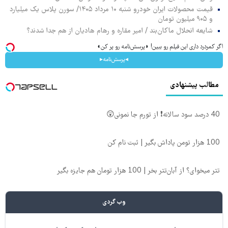
قیمت محصولات ایران خودرو شنبه ۱۰ مرداد ۱۴۰۵/ سورن پلاس یک میلیارد
و ۹۰۵ میلیون تومان
شایعه انحلال ماکان‌بند / امیر مقاره و رهام هادیان از هم جدا شدند؟
اگر کمردرد داری این فیلم رو ببین! ◗پرسش‌نامه رو پر کن◖
◂پرسش‌نامه▸
مطالب پیشنهادی
40 درصد سود سالانه❗ از تورم جا نمونی😲
100 هزار تومن پاداش بگیر | ثبت نام کن
تتر میخوای؟ از آبان‌تتر بخر | 100 هزار تومان هم جایزه بگیر
وب گردی