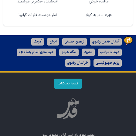
مزایده خودرو
اندیشکده حکمرانی هوشمند
هزینه سفر به کربلا
انبار هوشمند فلزات گرانبها
آستان قدس رضوی
اربعین حسینی
ایران
آمریکا
دونالد ترامپ
مشهد
تنگه هرمز
حرم مطهر امام رضا (ع)
رژیم صهیونیستی
خراسان رضوی
نسخه دسکتاپ
تمامی حقوق برای
قدس آنلاین
محفوظ است.