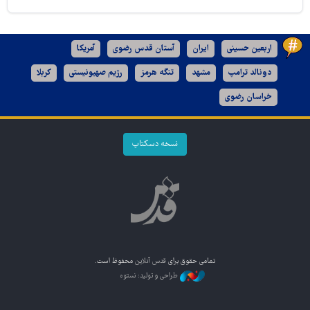
اربعین حسینی
ایران
آستان قدس رضوی
آمریکا
دونالد ترامپ
مشهد
تنگه هرمز
رژیم صهیونیستی
کربلا
خراسان رضوی
نسخه دسکتاپ
تمامی حقوق برای
قدس آنلاین
محفوظ است.
طراحی و تولید: نستوه