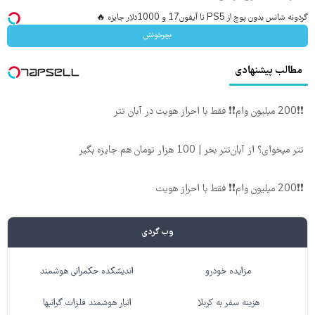
گردونه شانس بدون پوچ از PS5 تا آیفون17 و 1000دلار جایزه 🔥
بچرخونش
مطالب پیشنهادی
❗❗200 میلیون وام❗❗ فقط با احراز هویت در آبان تتر
تتر میخوای؟ از آبان‌تتر بخر | 100 هزار تومان هم جایزه بگیر
❗❗200 میلیون وام❗❗ فقط با احراز هویت
وب گردی
مزایده خودرو
اندیشکده حکمرانی هوشمند
هزینه سفر به کربلا
انبار هوشمند فلزات گرانبها