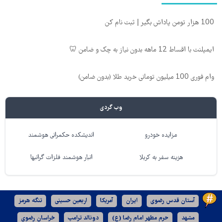
100 هزار تومن پاداش بگیر | ثبت نام کن
ایمپلنت با اقساط 12 ماهه بدون نیاز به چک و ضامن 🦷
وام فوری 100 میلیون تومانی خرید طلا (بدون ضامن)
وب گردی
مزایده خودرو
اندیشکده حکمرانی هوشمند
هزینه سفر به کربلا
انبار هوشمند فلزات گرانبها
آستان قدس رضوی
ایران
آمریکا
اربعین حسینی
تنگه هرمز
مشهد
حرم مطهر امام رضا (ع)
دونالد ترامپ
خراسان رضوی