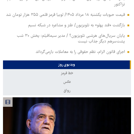
تراکتور
قیمت حبوبات یکشنبه ۱۸ مرداد ۱۴۰۵/ لوبیا قرمز قلمی ۳۵۵ هزار تومان شد
بازگشت «قند پهلو» به تلویزیون/ طنز و مشاعره در شبکه نسیم
پایان سریال‌های هرشبی تلویزیون؟ / مدیر سیمافیلم: پخش ۳۰ شب
پشت‌سرهم دیگر جذاب نیست
اجرای قانون الزام، نظم حقوقی را به معاملات بازمی‌گرداند
ویدیوی روز
خط قرمز
عکس
رواق