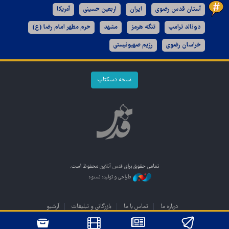
آستان قدس رضوی
ایران
اربعین حسینی
آمریکا
دونالد ترامپ
تنگه هرمز
مشهد
حرم مطهر امام رضا (ع)
خراسان رضوی
رژیم صهیونیستی
نسخه دسکتاپ
تمامی حقوق برای
قدس آنلاین
محفوظ است.
طراحی و تولید: نستوه
درباره ما
تماس با ما
بازرگانی و تبلیغات
آرشیو