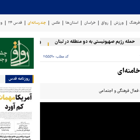
رهنگ
ورزش
رواق
خراسان
استان‌ها
عکس
چندرسانه‌ای
قدس ۲۴
وی
مله رژیم صهیونیستی به دو منطقه در لبنان
وقوع حادثه دریایی در سو
کد مطلب:
۱۱۵۵۵۹۰
امنه‌ای
روزنامه قدس
 فعال فرهنگی و اجتماعی