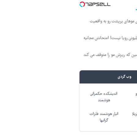
ی موهای پرپشت رو به واقعیت
د ماهی 800 میلیونی رویا نیست! امتحانش مجانیه
 که ریزش مو را متوقف می کند
وب گردی
اندیشکده حکمرانی
هوشمند
بلا
انبار هوشمند فلزات
گرانبها