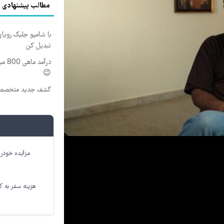
مطالب پیشنهادی
با شامپو جلبک رویا
تبدیل کن
درآم
😉
کشف جدید متخصصین
مزایده خودرو
هزینه سفر به کر