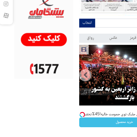
انتخاب
قرمز
عکس
رواق
 زائر اربعین به کشور
هماهنگی محور مقاومت، آمریکا ر
بازگشتند
در منطقه درمانده کرد
ک توی حمومت خالیه!45%تخفیف
خرید محصول