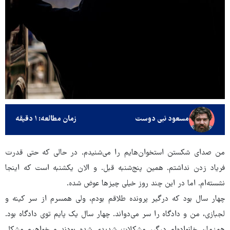
مسعود نبی دوست
زمان مطالعه: ۱ دقیقه
من صدای شکستن استخوان‌هایم را می‌شنیدم. در حالی که حتی قدرت
فریاد زدن نداشتم. همین پنج‌شنبه قبل. و الان یکشنبه است که اینجا
نشسته‌ام. اما در این چند روز خیلی چیزها عوض شده.
چهار سال بود که درگیر پرونده طلاقم بودم، ولی همسرم از سر کینه و
لجبازی، من و دادگاه را سر می‌دواند. چهار سال یک پایم توی دادگاه بود.