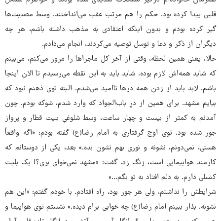
همزمان خانواده‌ام درگیر مشکلات شدیدی شده‌ بودند و خواهرم مشکل
قلبی پیدا کرده بود. حکم را هم مرتب عقب می‌انداختند. وسط مصیبت‌ها
گیر کرده بودم و بدون اینکه اعتقادی به مذهب داشته باشم، هر چه
دیگران از ذکر و دعا و توسل توصیه می‌کردند، انجام می‌دادم.
حالا، یعنی همین لحظه، وقتی از آخر کل ماجراها را مرور می‌کنم، می‌بینم
که شاید همه‌اش لازم بوده. شاید باید به این نقطه‌ می‌رسیدم تا الان اینجا
باشم. لابد باید از زدن همه درها ناامید می‌شدم. البته توی ذهنم نبود که
بیایم مشهد. برای همین از درِ باب‌الجواد که وارد شدم، شوکه بودم. چون
آمدنم به کمتر از بیست و چهار ساعت، وسط شلوغیِ بلیت قطار و پرواز
جور شده بود. توی اوج گرفتاری به امام رضا(ع) گفته بودم: «اگه واقعاً
هستی، نمی‌دونم، نشونه و نوری بهم نشون بده.» بعد، یکی از دوستانم که
کارمند هواپیمایی است، زنگ زد. گفت: «مشهد نمی‌خوای بری؟! یک بلیت
کنسلی دارم. به دلم افتاد به تو بگم...»
شرایطش را نداشتم، ولی هر جور بود، راه افتادم. با خودم گفتم: «این هم
نشونه. بذار ببینم امام رضا(ع) چه خوابی برام دیده.» نشستم توی هواپیما و