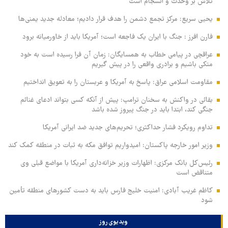
تلاش بر وحدت و انسجام است
یحیی سریع: مرکز تجمع دشمن را هدف قرار دادیم؛ معادله جدید یمنی‌ها
فارن افرز : جنگ با ایران یک فاجعه است؛ آمریکا باید از خاورمیانه برود
عراقچی در پیامی خطاب به همسایگان: زمان آن فرا رسیده است به خود
متکی باشیم و برادری واقعی را در پیش گیریم
مقاومت اسلامی عراق: پاسخ به آمریکا و عربستان را به تعویق انداختیم
بقائی در واکنش به سخنان ترامپ: پیش از آنکه کسی بتواند ادعای غنائم
جنگی کند، ابتدا باید در جنگ پیروز شده باشد
تداوم رویکرد فشار حداکثری؛ تحریم‌های جدید ضد ایرانی آمریکا
وزیر امور خارجه پاکستان: امیدواریم توافق مکه به ثبات در منطقه کمک کند
رئیس‌کل بانک مرکزی: اظهارات وزیر خزانه‌داری آمریکا با مواضع قبلی وی
متناقض است
کاظم غریب آبادی: امنیت خلیج فارس باید به دست کشورهای منطقه تأمین
شود
ویدیوی روز