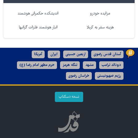
مزایده خودرو
اندیشکده حکمرانی هوشمند
هزینه سفر به کربلا
انبار هوشمند فلزات گرانبها
آستان قدس رضوی
اربعین حسینی
ایران
آمریکا
دونالد ترامپ
مشهد
تنگه هرمز
حرم مطهر امام رضا (ع)
رژیم صهیونیستی
خراسان رضوی
نسخه دسکتاپ