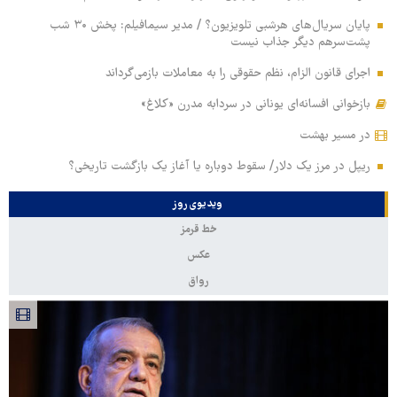
پایان سریال‌های هرشبی تلویزیون؟ / مدیر سیمافیلم: پخش ۳۰ شب
پشت‌سرهم دیگر جذاب نیست
اجرای قانون الزام، نظم حقوقی را به معاملات بازمی‌گرداند
بازخوانی افسانه‌ای یونانی در سردابه مدرن «کلاغ»
در مسیر بهشت
ریپل در مرز یک دلار/ سقوط دوباره یا آغاز یک بازگشت تاریخی؟
ویدیوی روز
خط قرمز
عکس
رواق