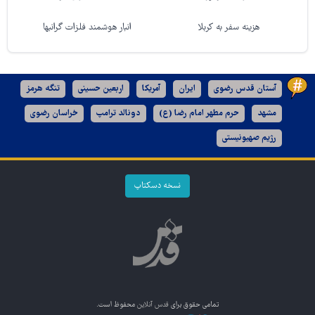
هزینه سفر به کربلا
انبار هوشمند فلزات گرانبها
آستان قدس رضوی
ایران
آمریکا
اربعین حسینی
تنگه هرمز
مشهد
حرم مطهر امام رضا (ع)
دونالد ترامپ
خراسان رضوی
رژیم صهیونیستی
نسخه دسکتاپ
تمامی حقوق برای
قدس آنلاین
محفوظ است.