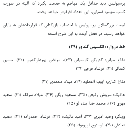
پرسپولیس باید حداقل یک مهاجم به خدمت بگیرد که البته در صورت
کسب سهمیه آسیایی، این تعداد افزایش خواهد یافت.
لیست بزرگسالان پرسپولیس با احتساب بازیکنانی که قراردادشان به پایان
خواهد رسید، در فصل آینده به این شرح است:
خط دروازه: الکسیس گندوز (۲۹)
دفاع میانی: گئورگی گولسیانی (۳۳)، مرتضی پورعلی‌گنجی (۳۲)، حسین
کنعانی (۳۱)، فرشاد فرجی (۳۱)
دفاع کناری: ایوب العملود (۳۱)، میلاد محمدی (۳۰)
هافبک: سروش رفیعی (۳۵)، مسعود ریگی (۳۴)، میلاد سرلک (۳۱)، سعید
مهری (۲۶)، محمد خدا بنده لو (۲۵)
وینگر: وحید امیری (۳۷)، امید عالیشاه (۳۳)، فرشاد احمدزاده (۳۲)، سعید
صادقی (۳۰)، اوستون اورونوف (۲۵)