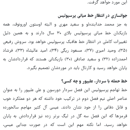
این مورد خواهد گرفت.
جوانسازی در انتظار خط میانی پرسپولیس
به جز محمد خدابنده‌لو و سعید مهری و البته اوستون اورونوف، همه
بازیکنان خط میانی پرسپولیس بالای ۳۰ سال دارند و به همین دلیل
تغییرات کاملی در انتظار خط هافبک پرسپولیس خواهد بود. سروش رفیعی
(۳۵)، وحید امیری (۳۷)، مسعود ریگی (۳۴)، امید عالیشاه (۳۳)، فرشاد
احمدزاده (۳۲) و سعید صادقی (۳۰) بازیکنانی هستند که قراردادشان به
پایان خواهد رسید و کارتال باید در موردشان تصمیم بگیرد.
خط حمله با سردار، علیپور و چه کسی؟
خط تهاجم پرسپولیس این فصل سردار دورسون و علی علیپور را به عنوان
عناصر اصلی نیم فصل دوم در ترکیب خود داشته که هر دو عملکرد خوب
و قابل دفاعی را از خود نشان دادند. عیسی آل کثیر مهاجم سالخورده
قرمزها که این فصل سه گل در لیگ برتر زده نیز قراردادش به پایان
خواهد رسید. اما نکته مهم این است که در صورت جدایی عیسی،