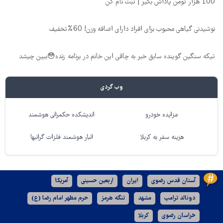
100 هزار تومن پاداش بگیر | ثبت نام کن
نوشیدنی گیاهی محبوب برای افراد دارای اضافه وزن! 60%تخفیف
تیکه سنگین گوینده سابق خبر به چاقی این خانم در برنامه زنده😳ببین چیشد
وب گردی
مزایده خودرو
اندیشکده حکمرانی هوشمند
هزینه سفر به کربلا
انبار هوشمند فلزات گرانبها
آستان قدس رضوی
ایران
اربعین حسینی
آمریکا
دونالد ترامپ
مشهد
تنگه هرمز
حرم مطهر امام رضا (ع)
خراسان رضوی
کربلا