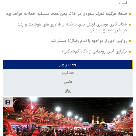
است
صنعا: هرگونه تحرک سعودی در خاک یمن هدف مستقیم حملات خواهد بود
شتاب‌گیری نوسازی ارتش چین با تکیه بر فناوری‌های هوشمند و رشد
دوبرابری صنایع موشکی
روایتی ادبی از مواجهه با امام رضا(ع) منتشر شد
برگزاری آیین رونمایی از «گاهِ گم‌شدگان»
ویدیوی روز
خط قرمز
عکس
رواق