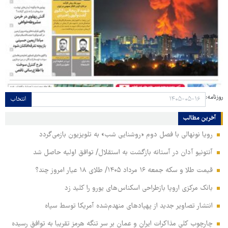
روزنامه:
انتخاب
آخرین مطالب
رویا نونهالی با فصل دوم «روشنایی شب» به تلویزیون بازمی‌گردد
آنتونیو آدان در آستانه بازگشت به استقلال/ توافق اولیه حاصل شد
قیمت طلا و سکه جمعه ۱۶ مرداد ۱۴۰۵/ طلای ۱۸ عیار امروز چند؟
بانک مرکزی اروپا بازطراحی اسکناس‌های یورو را کلید زد
انتشار تصاویر جدید از پهپادهای منهدم‌شده آمریکا توسط سپاه
چارچوب کلی مذاکرات ایران و عمان بر سر تنگه هرمز تقریبا به توافق رسیده