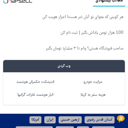
مطالب پیشنهادی
هر کوینی که بخوای تو آبان تتر هست! احراز هویت کن
100 هزار تومن پاداش بگیر | ثبت نام کن
صاحب فروشگاه هستی؟ وام تا ۳ میلیارد تومان بگیر
وب گردی
مزایده خودرو
اندیشکده حکمرانی هوشمند
هزینه سفر به کربلا
انبار هوشمند فلزات گرانبها
آستان قدس رضوی
اربعین حسینی
ایران
آمریکا