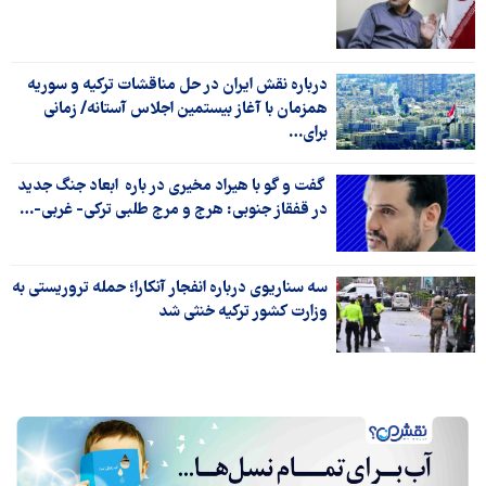
درباره نقش ایران در حل مناقشات ترکیه و سوریه
همزمان با آغاز بیستمین اجلاس آستانه/ زمانی
برای…
گفت و گو با هیراد مخیری در باره ابعاد جنگ جدید
در قفقاز جنوبی: هرج و مرج طلبی ترکی- غربی-…
سه سناریوی درباره انفجار آنکارا؛ حمله تروریستی به
وزارت کشور ترکیه خنثی شد