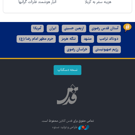
هزینه سفر به کربلا
انبار هوشمند فلزات گرانبها
آستان قدس رضوی
اربعین حسینی
ایران
آمریکا
دونالد ترامپ
مشهد
تنگه هرمز
حرم مطهر امام رضا (ع)
رژیم صهیونیستی
خراسان رضوی
نسخه دسکتاپ
تمامی حقوق برای
قدس آنلاین
محفوظ است.
طراحی و تولید: نستوه