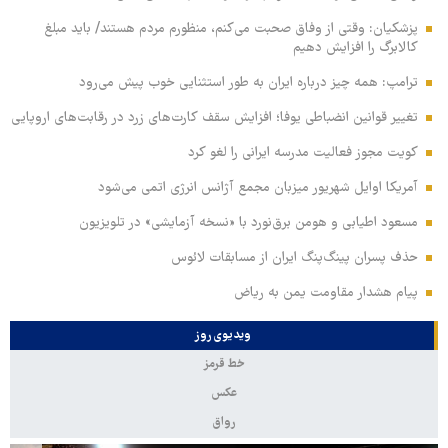
پزشکیان: وقتی از وفاق صحبت می‌کنم، منظورم مردم هستند/ باید مبلغ
کالابرگ را افزایش دهیم
ترامپ: همه چیز درباره ایران به طور استثنایی خوب پیش می‌رود
تغییر قوانین انضباطی یوفا؛ افزایش سقف کارت‌های زرد در رقابت‌های اروپایی
کویت مجوز فعالیت مدرسه ایرانی را لغو کرد
آمریکا اوایل شهریور میزبان مجمع آژانس انرژی اتمی می‌شود
مسعود اطیابی و هومن برق‌نورد با «نسخه آزمایشی» در تلویزیون
حذف پسران پینگ‌پنگ ایران از مسابقات لائوس
پیام هشدار مقاومت یمن به ریاض
ویدیوی روز
خط قرمز
عکس
رواق