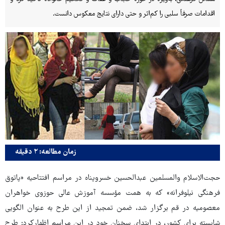
اقدامات صرفاً سلبی را کم‌اثر و حتی دارای نتایج معکوس دانست.
زمان مطالعه: ۲ دقیقه
حجت‌الاسلام والمسلمین عبدالحسین خسروپناه در مراسم افتتاحیه «پاتوق
فرهنگی نیلوفرانه» که به همت مؤسسه آموزش عالی حوزوی خواهران
معصومیه در قم برگزار شد، ضمن تمجید از این طرح به عنوان الگویی
شایسته برای کشور، در ابتدای سخنان خود در این مراسم اظهارکرد: طرح