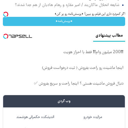
شایعه انحلال ماکان‌بند / امیر مقاره و رهام هادیان از هم جدا شدند؟
اگر کمردرد داری این فیلم رو ببین! ◗پرسش‌نامه رو پر کن◖
◂پرسش‌نامه▸
مطالب پیشنهادی
❗❗200 میلیون وام❗❗ فقط با احراز هویت
اینجا ماشینت رو راحت بفروش ( ثبت درخواست فروش)
دنبال فروش ماشینت هستی ؟ اینجا راحت و سریع بفروش ✅
وب گردی
مزایده خودرو
اندیشکده حکمرانی هوشمند