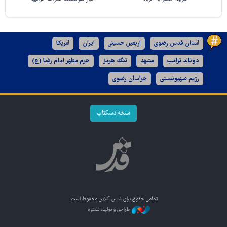
آستان قدس رضوی
اربعین حسینی
ایران
آمریکا
دونالد ترامپ
مشهد
تنگه هرمز
حرم مطهر امام رضا (ع)
رژیم صهیونیستی
خراسان رضوی
نسخه دسکتاپ
تمامی حقوق برای
قدس آنلاین
محفوظ است.
طراحی و تولید: نستوه