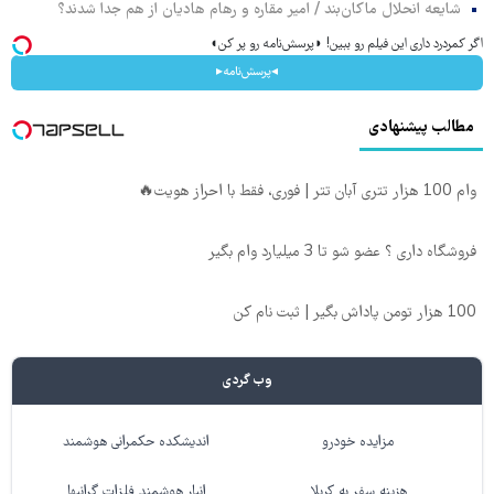
شایعه انحلال ماکان‌بند / امیر مقاره و رهام هادیان از هم جدا شدند؟
اگر کمردرد داری این فیلم رو ببین! ◗پرسش‌نامه رو پر کن◖
◂پرسش‌نامه▸
مطالب پیشنهادی
وام 100 هزار تتری آبان تتر | فوری، فقط با احراز هویت🔥
فروشگاه داری ؟ عضو شو تا 3 میلیارد وام بگیر
100 هزار تومن پاداش بگیر | ثبت نام کن
وب گردی
مزایده خودرو
اندیشکده حکمرانی هوشمند
هزینه سفر به کربلا
انبار هوشمند فلزات گرانبها