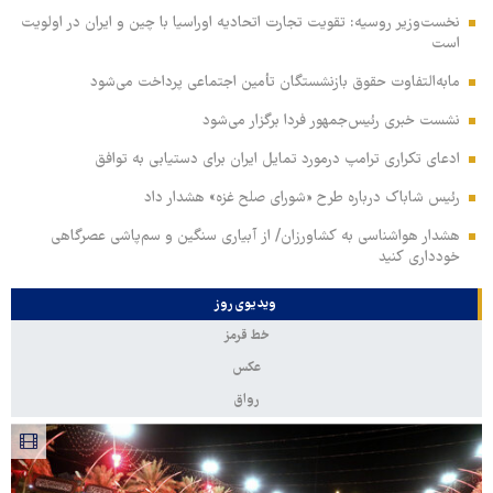
نخست‌وزیر روسیه:‌ تقویت تجارت اتحادیه اوراسیا با چین و ایران در اولویت
است
مابه‌التفاوت حقوق بازنشستگان تأمین اجتماعی پرداخت می‌شود
نشست خبری رئیس‌جمهور فردا برگزار می‌شود
ادعای تکراری ترامپ درمورد تمایل ایران برای دستیابی به توافق
رئیس شاباک درباره طرح «شورای صلح غزه» هشدار داد
هشدار هواشناسی به کشاورزان/ از آبیاری سنگین و سم‌پاشی عصرگاهی
خودداری کنید
ویدیوی روز
خط قرمز
عکس
رواق