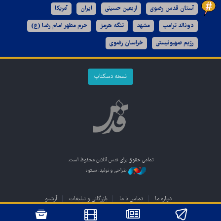
آستان قدس رضوی
اربعین حسینی
ایران
آمریکا
دونالد ترامپ
مشهد
تنگه هرمز
حرم مطهر امام رضا (ع)
رژیم صهیونیستی
خراسان رضوی
نسخه دسکتاپ
تمامی حقوق برای
قدس آنلاین
محفوظ است.
طراحی و تولید: نستوه
درباره ما
تماس با ما
بازرگانی و تبلیغات
آرشیو