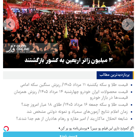
۳ میلیون زائر اربعین به کشور بازگشتند
پربازدیدترین‌ مطالب
قیمت طلا و سکه یکشنبه ۱۱ مرداد ۱۴۰۵/ ریزش سنگین سکه امامی
قیمت محصولات ایران خودرو چهارشنبه ۱۴ مرداد ۱۴۰۵/ ریزش همزمان
قیمت‌ها در بازار خودرو
قیمت طلا و سکه جمعه ۱۶ مرداد ۱۴۰۵/ طلای ۱۸ عیار امروز چند؟
زمان اعلام نتایج آزمون‌های سمپاد و نمونه دولتی مشخص شد
شایعه انحلال ماکان‌بند / امیر مقاره و رهام هادیان از هم جدا شدند؟
اگر کمردرد داری این فیلم رو ببین! ◗پرسش‌نامه رو پر کن◖
◂پرسش‌نامه▸