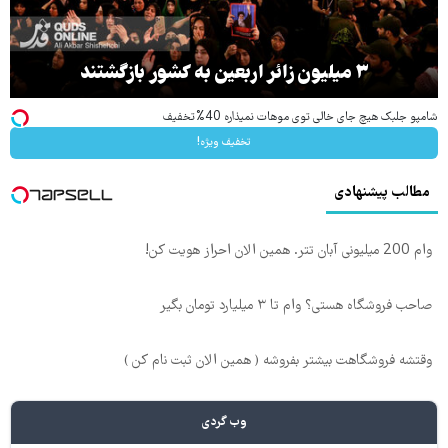
۳ میلیون زائر اربعین به کشور بازگشتند
شامپو جلبک هیچ جای خالی توی موهات نمیذاره 40%تخفیف
تخفیف ویژه!
مطالب پیشنهادی
وام 200 میلیونی آبان تتر. همین الان احراز هویت کن!
صاحب فروشگاه هستی؟ وام تا ۳ میلیارد تومان بگیر
وقتشه فروشگاهت بیشتر بفروشه ( همین الان ثبت نام کن )
وب گردی