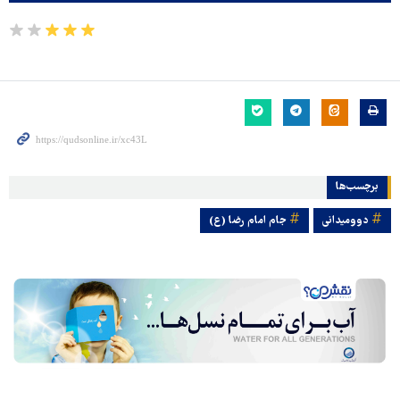
برچسب‌ها
دوومیدانی
جام امام رضا (ع)