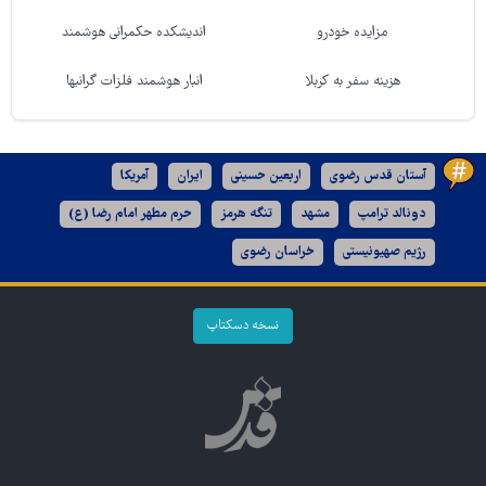
مزایده خودرو
اندیشکده حکمرانی هوشمند
هزینه سفر به کربلا
انبار هوشمند فلزات گرانبها
آستان قدس رضوی
اربعین حسینی
ایران
آمریکا
دونالد ترامپ
مشهد
تنگه هرمز
حرم مطهر امام رضا (ع)
رژیم صهیونیستی
خراسان رضوی
نسخه دسکتاپ