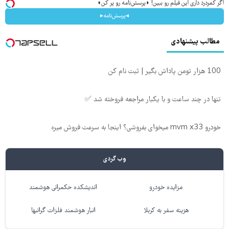
اگر کمردرد داری این فیلم رو ببین! ◗پرسش‌نامه رو پر کن◖
◂پرسش‌نامه▸
مطالب پیشنهادی
100 هزار تومن پاداش بگیر | ثبت نام کن
تنها در چند ساعت و با یکبار مراجعه فروخته شد ✅
خودرو mvm x33 میخوای بفروشی؟ اینجا به سرعت فروش میره
وب گردی
مزایده خودرو
اندیشکده حکمرانی هوشمند
هزینه سفر به کربلا
انبار هوشمند فلزات گرانبها