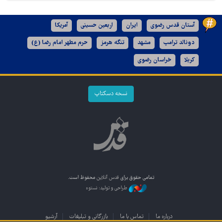
آستان قدس رضوی
ایران
اربعین حسینی
آمریکا
دونالد ترامپ
مشهد
تنگه هرمز
حرم مطهر امام رضا (ع)
کربلا
خراسان رضوی
نسخه دسکتاپ
تمامی حقوق برای
قدس آنلاین
محفوظ است.
طراحی و تولید: نستوه
درباره ما
تماس با ما
بازرگانی و تبلیغات
آرشیو