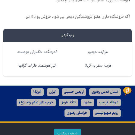
فروشگاه داری ؟ عضو شو تا 3 میلیارد وام بگیر
اگه فروشگاه داری عضو فروشندگان دیجی پی شو ، فروش رو بالا ببر
وب گردی
مزایده خودرو
اندیشکده حکمرانی هوشمند
هزینه سفر به کربلا
انبار هوشمند فلزات گرانبها
آستان قدس رضوی
اربعین حسینی
ایران
آمریکا
دونالد ترامپ
مشهد
تنگه هرمز
حرم مطهر امام رضا (ع)
رژیم صهیونیستی
خراسان رضوی
نسخه دسکتاپ