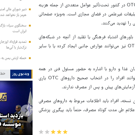
به گزارش ایفدانا، نازیلا یوسفی اظهار کرد: افزایش مصرف داروهای OTC در کشور تحت‌تأثیر عوامل متعددی از جمله هزینه
دبیر شورای عالی امنی
لیغات غیرعلمی در فضای مجازی است. به‌ویژه صفحاتی
هرمز باز نخواهد شد
 را تهدید می‌کنند.
سخنگوی سپاه: بازگش
ایران است
ورهای اشتباه فرهنگی یا تقلید از آنچه در شبکه‌های
تمدید قرارداد اوزجان
اجتماعی ارائه می‌شود، است. این در حالی است که حتی داروهای OTC نیز می‌توانند عوارض جانبی ایجاد کرده یا با سایر
ترک‌تبار با آبی‌ها
حمله ارتش یمن به م
غذا و دارو با اشاره به حضور مسئول فنی در همه
ویدیوی روز
خط 
داروخانه‌های کشور، گفت: خوشبختانه داروسازان در داروخانه‌ها می‌توانند افراد را در انتخاب صحیح داروهای OTC یاری
به آزمایش‌های پیش و پس از مصرف ندارند.
ن نسخه، افراد باید اطلاعات مربوط به داروهای مصرفی
لائم طی مدت کوتاه مصرف، حتماً باید پیگیری پزشکی
بازدید است
کا
پزشکیان: گفت‌وگوها آمریکا را
موسسه فر
مجبور به همراهی کرد