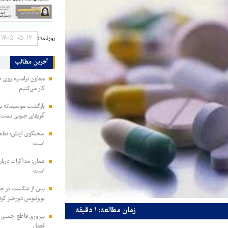
روزنامه:
آخرین مطالب
معاون ترامپ: روی طر
کار می‌کنیم
بازگشت موسیمانه به 
آفریقای جنوبی بست
سخنگوی ارتش: نظم ا
است
عمان: مذاکرات دربار
است
پس از شکست در جذب
یوونتوس دورخیز کرد
زمان مطالعه: ۱ دقیقه
پیروزی قاطع چلسی بر
فصل