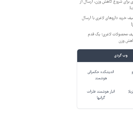
ری برای شروع کاهش وزن، ارسال از
ت!
فیف خرید داروهای لاغری با ارسال
!
فیف محصولات لاغری؛ یک قدم
اهش وزن
وب گردی
اندیشکده حکمرانی
هوشمند
بلا
انبار هوشمند فلزات
گرانبها