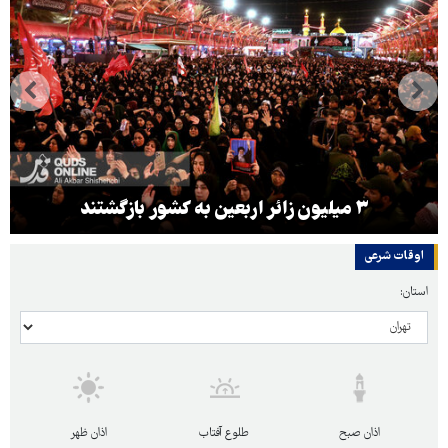
۳ میلیون زائر اربعین به کشور بازگشتند
اوقات شرعی
استان:
اذان صبح
طلوع آفتاب
اذان ظهر