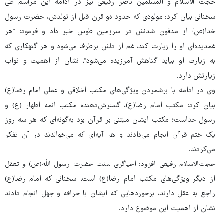
حجت الاسلام و المسلمین ناصر رفیعی نیز در ادامه این مراسم طی
سخنانی بیان کرد: مولودی که حدود دو قرن قبل از تولدش، حضرت رسول
خدا(ص) از مدفون شدنش در سرزمین طوس خبر داد و فرمود: "هر
غمدیده‌ای او را زیارت کند، غم از دلش برطرف می‌شود و هر گنهکاری که
به زیارت او بیاید گناهش آمرزیده می‌شود"، نشان از اهمیت و ثواب
زیارتش دارد.
وی در ادامه با برشمردن ویژگی‌های مکتب اخلاقی و عملی امام رضا(ع)
بیان کرد: مکتب امام رضا(ع)، گسترش‌دهنده مکتب ائمه اطهار (ع) و
رسول خداست؛ مکتب ایشان مبتنی بر قرآن بود به‌گونه‌ای که هر سه روز
یک ختم قرآن انجام می‌دادند و هر آیه‌ای که می‌خواندند در آن تفکر
می‌کردند.
حجت‌الاسلام رفیعی افزود: احیاگری سنت حضرت رسول الله(ص) و تعقل
از دیگر ویژگی‌های مکتب امام رضا(ع) است، سخنانی که امام رضا(ع)
راجع به عقل دارند، برخوردهایی که ایشان با خرافه و جهل انجام دادند
نشان از اهمیت این موضوع دارد.