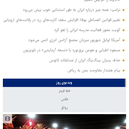
کالابرگ را افزایش دهیم
ترامپ: همه چیز درباره ایران به طور استثنایی خوب پیش می‌رود
تغییر قوانین انضباطی یوفا؛ افزایش سقف کارت‌های زرد در رقابت‌های اروپایی
کویت مجوز فعالیت مدرسه ایرانی را لغو کرد
آمریکا اوایل شهریور میزبان مجمع آژانس انرژی اتمی می‌شود
مسعود اطیابی و هومن برق‌نورد با «نسخه آزمایشی» در تلویزیون
حذف پسران پینگ‌پنگ ایران از مسابقات لائوس
پیام هشدار مقاومت یمن به ریاض
ویدیوی روز
خط قرمز
عکس
رواق