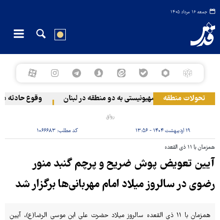
جمعه ۱۶ مرداد ۱۴۰۵
تحولات منطقه
حمله رژیم صهیونیستی به دو منطقه در لبنان
وقوع حادثه دریای
رواق
۱۹ اردیبهشت ۱۴۰۴ - ۱۳:۵۶
کد مطلب:
۱۰۶۶۶۸۳
همزمان با ۱۱ ذی القعده
آیین تعویض پوش ضریح و پرچم گنبد منور
رضوی در سالروز میلاد امام مهربانی‌ها برگزار شد
همزمان با ۱۱ ذی القعده سالروز میلاد حضرت علی ابن موسی الرضا(ع)، آیین