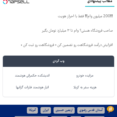
مطالب پیشنهادی
❗❗200 میلیون وام❗❗ فقط با احراز هویت
صاحب فروشگاه هستی؟ وام تا ۳ میلیارد تومان بگیر
افزایش درآمـد فروشگاهت رو تضمین کن « فروشگاهت رو ثبت کن »
وب گردی
مزایده خودرو
اندیشکده حکمرانی هوشمند
هزینه سفر به کربلا
انبار هوشمند فلزات گرانبها
آستان قدس رضوی
اربعین حسینی
ایران
آمریکا